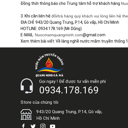
Đồng thời thông báo cho Trung tâm hỗ trợ khách hàng
Nu
3. Khi cần liên hệ
đổi/trả hàng quý khách vui lòng liên hệ th
ĐỊA CHỈ: 943/20 Quang Trung, P.14, Gò vấp, Hồ Chí Minh
HOTLINE: 0934.178.169 (Mr Dũng)
E-MAIL:
Nuocmamquangminh.com
@gmail.com
Xem thêm bài viết: Về làng nghề nước mắm truyền thống 1
Gọi ngay ! Để được tư vấn miễn phí
0934.178.169
Store của chúng tôi
943/20 Quang Trung, P.14, Gò vấp,
Hồ Chí Minh